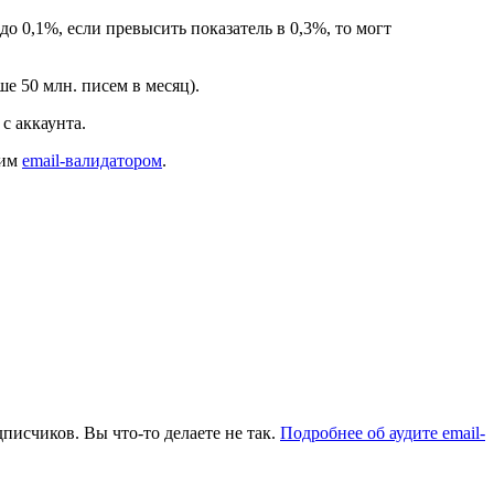
до 0,1%, если превысить показатель в 0,3%, то могт
е 50 млн. писем в месяц).
с аккаунта.
шим
email-валидатором
.
писчиков. Вы что-то делаете не так.
Подробнее об аудите email-