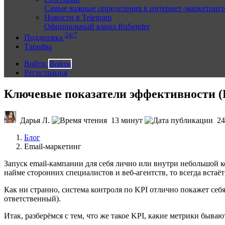
Самые важные определения в интернет–маркетинге
Новости в Telegram
Официальный канал RuSender
24/7
Поддержка
Тарифы
Войти
Войти
Регистрация
Ключевые показатели эффективности (K
Дарья Л.
13 минут
24
Блог
Email-маркетинг
Запуск email-кампании для себя лично или внутри небольшой ко
найме сторонних специалистов и веб-агентств, то всегда встаё
Как ни странно, система контроля по KPI отлично покажет себя
ответственный).
Итак, разберёмся с тем, что же такое KPI, какие метрики бываю