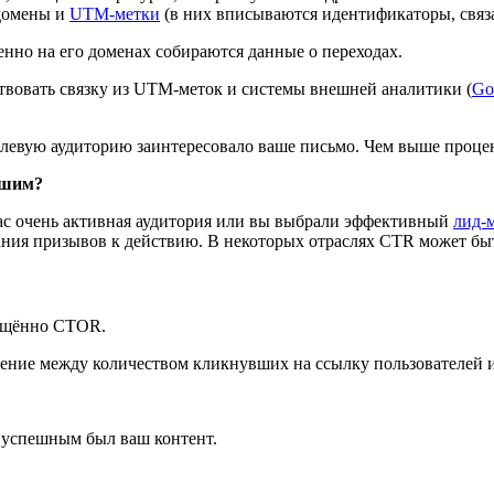
 домены и
UTM-метки
(в них вписываются идентификаторы, связ
енно на его доменах собираются данные о переходах.
твовать связку из UTM-меток и системы внешней аналитики (
Go
левую аудиторию заинтересовало ваше письмо. Чем выше процен
ошим?
вас очень активная аудитория или вы выбрали эффективный
лид-
вания призывов к действию. В некоторых отраслях CTR может бы
ращённо CTOR.
ение между количеством кликнувших на ссылку пользователей 
о успешным был ваш контент.