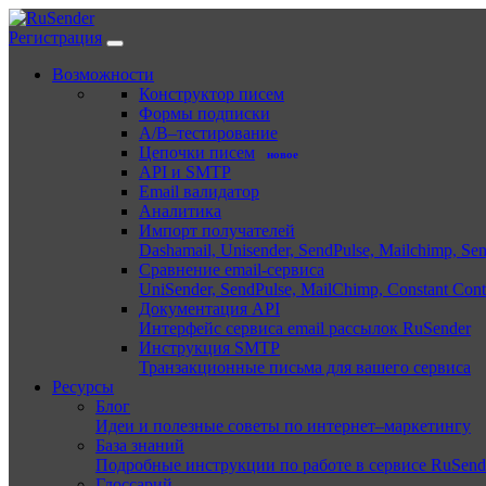
Регистрация
Возможности
Конструктор писем
Формы подписки
A/B–тестирование
Цепочки писем
новое
API и SMTP
Email валидатор
Аналитика
Импорт получателей
Dashamail, Unisender, SendPulse, Mailchimp, Se
Сравнение email-сервиса
UniSender, SendPulse, MailChimp, Constant Cont
Документация API
Интерфейс сервиса email рассылок RuSender
Инструкция SMTP
Транзакционные письма для вашего сервиса
Ресурсы
Блог
Идеи и полезные советы по интернет–маркетингу
База знаний
Подробные инструкции по работе в сервисе RuSend
Глоссарий