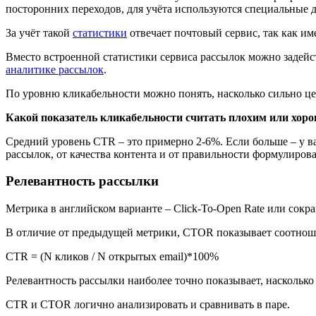
посторонних переходов, для учёта используются специальные
За учёт такой
статистики
отвечает почтовый сервис, так как им
Вместо встроенной статистики сервиса рассылок можно задейс
аналитике рассылок
.
По уровню кликабельности можно понять, насколько сильно це
Какой показатель кликабельности считать плохим или хор
Средний уровень CTR – это примерно 2-6%. Если больше – у 
рассылок, от качества контента и от правильности формулиро
Релевантность рассылки
Метрика в английском варианте – Click-To-Open Rate или сок
В отличие от предыдущей метрики, CTOR показывает соотнош
CTR = (N кликов / N открытых email)*100%
Релевантность рассылки наиболее точно показывает, наскольк
CTR и CTOR логично анализировать и сравнивать в паре.