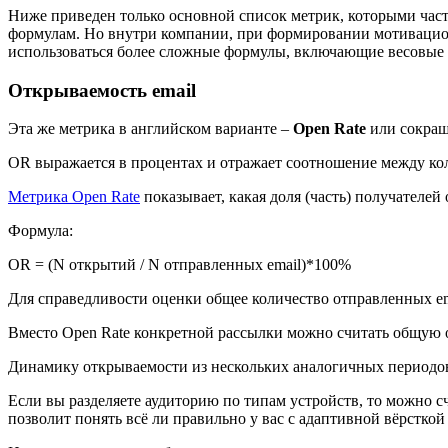
Ниже приведен только основной список метрик, которыми част
формулам. Но внутри компании, при формировании мотивацион
использоваться более сложные формулы, включающие весовые
Открываемость email
Эта же метрика в английском варианте –
Open Rate
или сокра
OR выражается в процентах и отражает соотношение между ко
Метрика Open Rate
показывает, какая доля (часть) получателей
Формула:
OR = (N открытий / N отправленных email)*100%
Для справедливости оценки общее количество отправленных em
Вместо Open Rate конкретной рассылки можно считать общую о
Динамику открываемости из нескольких аналогичных периодов 
Если вы разделяете аудиторию по типам устройств, то можно 
позволит понять всё ли правильно у вас с адаптивной вёрсткой