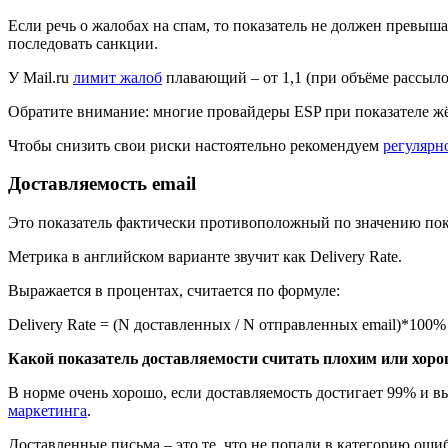
Если речь о жалобах на спам, то показатель не должен превыш
последовать санкции.
У Mail.ru
лимит жалоб
плавающий – от 1,1 (при объёме рассылок
Обратите внимание: многие провайдеры ESP при показателе жёс
Чтобы снизить свои риски настоятельно рекомендуем
регулярн
Доставляемость email
Это показатель фактически противоположный по значению пок
Метрика в английском варианте звучит как Delivery Rate.
Выражается в процентах, считается по формуле:
Delivery Rate = (N доставленных / N отправленных email)*100%
Какой показатель доставляемости считать плохим или хор
В норме очень хорошо, если доставляемость достигает 99% и в
маркетинга
.
Доставленные письма – это те, что не попали в категорию ошиб