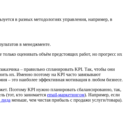
зуется в разных методологиях управления, например, в
зультатов в менеджменте.
 только оценивать объём предстоящих работ, но прогресс их
заказчика – правильно спланировать KPI. Так, чтобы они
ить их. Именно поэтому на KPI часто завязывают
ия – это наиболее эффективная мотивация в любом бизнесе.
джет. Поэтому KPI нужно планировать сбалансированно, так,
ель (тот, кто занимается
email-маркетингом
). Например, если
 лида
меньше, чем чистая прибыль с продажи услуги/товара).