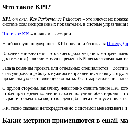
Что такое KPI?
KPI
, от англ.
K
ey
P
erformance
I
ndicators
– это ключевые показа
системе сбалансированных показателей, в системе управления 
Что такое KPI
– в нашем глоссарии.
Наибольшую популярность KPI получили благодаря
Питеру Др
Ключевые показатели – это своего рода метрики, которые имею
достижения (в любой момент времени KPI легко отслеживаютс
Задача команды проекта или отдельных специалистов – достичь
стимулировали работу в нужном направлении, чтобы у сотрудн
премиальную составляющую оплаты. Если маркетолог не выполн
С другой стороны, заказчику невыгодно ставить такие KPI, ко
чтобы при перевыполнении плюсы получили обе стороны – и за
вырастет объём заказов, то владелец бизнеса в минусе никак не
KPI тесно связаны непосредственно с системой менеджмента и
Какие метрики применяются в email-м