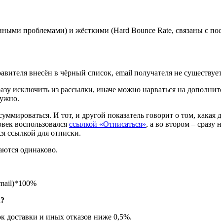
енными проблемами) и жёсткими (Hard Bounce Rate, связаны с п
вителя внесён в чёрный список, email получателя не существует
разу исключить из рассылки, иначе можно нарваться на дополн
нужно.
суммироваться. И тот, и другой показатель говорит о том, какая
овек воспользовался
ссылкой «Отписаться»
, а во втором – сразу
ся ссылкой для отписки.
аются одинаково.
mail)*100%
м?
к доставки и иных отказов ниже 0,5%.