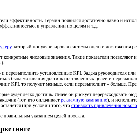
тели эффективности. Термин появился достаточно давно и исполь
эффективностью, в управлении по целям и т.д.
укеру
, который популяризировал системы оценки достижения ре
т конкретные числовые значения. Такие показатели позволяют не
я).
 и перевыполнить установленные KPI. Задача руководителя или 
иков была мотивация достичь поставленных целей и перевыполн
ит KPI, то получит меньше, если перевыполнит – больше. Прем
торые будет легко достичь. Иначе он рискует перерасходовать бю
казчик (тот, кто оплачивает
рекламную кампанию
), и исполнит
 останется (при условии того, что
стоимость привлечения нового
 с правильным указанием целей проекта.
аркетинге