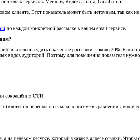
почтовых сервисов: Мейл.ру, Яндекс.Почта, Gmail и т.п.
овом клиенте. Этот показатель может быть неточным, так как н
кой
по каждой конкретной рассылке в вашем email-сервисе.
ошим?
риблизительно судить о качестве рассылки – около 20%. Если от
зных видов аудиторий. Поэтому для повышения показателя нужно
ли сокращённо
CTR
.
сть) клиентов перешла по ссылке в письме в сравнении с колич
, а на целевом ресурсе, который указан в адресе ссылки. Чтобы