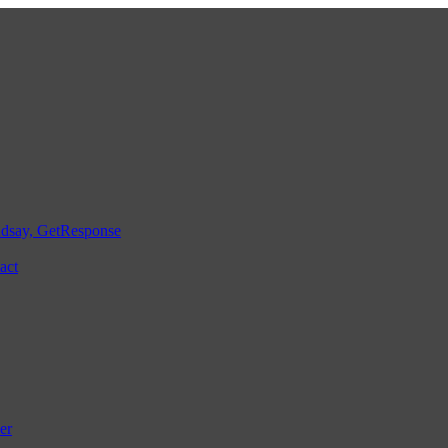
ndsay, GetResponse
act
er