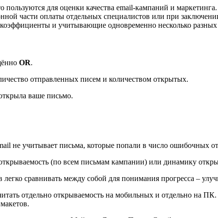
о пользуются для оценки качества email-кампаний и маркетинг
ной части оплаты отдельных специалистов или при заключении
 коэффициенты и учитывающие одновременно несколько разных 
щённо
OR
.
личество отправленных писем и количеством открытых.
 открыла ваше письмо.
ail не учитывает письма, которые попали в число ошибочных от
ткрываемость (по всем письмам кампании) или динамику открыв
легко сравнивать между собой для понимания прогресса – улучш
считать отдельно открываемость на мобильных и отдельно на ПК
 макетов.