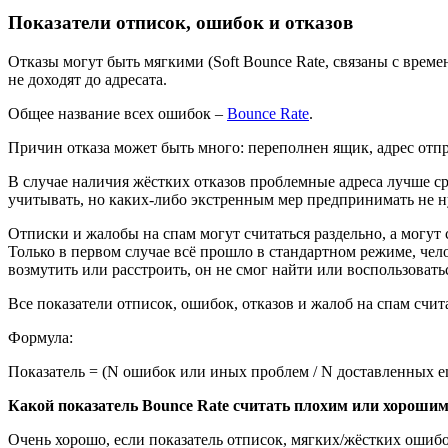
Показатели отписок, ошибок и отказов
Отказы могут быть мягкими (Soft Bounce Rate, связаны с врем
не доходят до адресата.
Общее название всех ошибок –
Bounce Rate
.
Причин отказа может быть много: переполнен ящик, адрес отпра
В случае наличия жёстких отказов проблемные адреса лучше с
учитывать, но каких-либо экстренным мер предпринимать не 
Отписки и жалобы на спам могут считаться раздельно, а могут 
Только в первом случае всё прошло в стандартном режиме, чел
возмутить или расстроить, он не смог найти или воспользовать
Все показатели отписок, ошибок, отказов и жалоб на спам счит
Формула:
Показатель = (N ошибок или иных проблем / N доставленных e
Какой показатель Bounce Rate считать плохим или хороши
Очень хорошо, если показатель отписок, мягких/жёстких ошибо