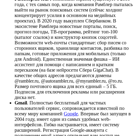
года, с тех самых пор, когда компания Рамблер пыталась
выйти на рынок поисковых систем (сейчас холдинг
концентрирует усилия в основном на медийных
проектах). В 2020 году выкуплен Сбербанком. В
экосистеме Рамблера новостные порталы, поиск,
прогноз погоды, ТВ-программа, рейтинг топ-100
(каталог ссылок) и конструктор кнопок соцсетей.
Возможности web-почты стандартные: сбор писем со
сторонних ящиков, хранилище контактов, разбивка по
папкам, готовые приложения для мобильных (только
для Android). Единственная значимая фишка – ИИ
ассистент для помощи с написанием и кратким
пересказом (на базе нейросети Сбера GigaChat). В
качестве общих адресов предлагаются домены
@rambler.ru, @autorambler.ru, @myrambler.ru, @ro.ru.
Размер почтового ящика для всех единый – 5 ГБ.
Подписок для отключения рекламы или расширения
диска нет.
Gmail
. Полностью бесплатный для частных
пользователей сервис, сопровождается известной по
всему миру компанией
Google
. Впервые был запущен в
2004 году, имеет один из самых удобных web-
интерфейсов. Гибко настраивается, имеет систему
расширений. Регистрация Google-аккаунта с
получением email-адреса открывает вам доступ не