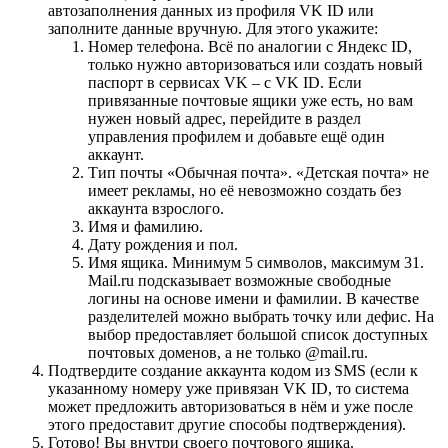
автозаполнения данных из профиля VK ID или
заполните данные вручную. Для этого укажите:
Номер телефона. Всё по аналогии с Яндекс ID,
только нужно авторизоваться или создать новый
паспорт в сервисах VK – с VK ID. Если
привязанные почтовые ящики уже есть, но вам
нужен новый адрес, перейдите в раздел
управления профилем и добавьте ещё один
аккаунт.
Тип почты «Обычная почта». «Детская почта» не
имеет рекламы, но её невозможно создать без
аккаунта взрослого.
Имя и фамилию.
Дату рождения и пол.
Имя ящика. Минимум 5 символов, максимум 31.
Mail.ru подсказывает возможные свободные
логины на основе имени и фамилии. В качестве
разделителей можно выбрать точку или дефис. На
выбор предоставляет большой список доступных
почтовых доменов, а не только @mail.ru.
Подтвердите создание аккаунта кодом из SMS (если к
указанному номеру уже привязан VK ID, то система
может предложить авторизоваться в нём и уже после
этого предоставит другие способы подтверждения).
Готово! Вы внутри своего почтового ящика.