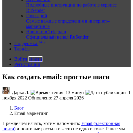
Подробные инструкции по работе в сервисе
RuSender
Глоссарий
Самые важные определения в интернет–
маркетинге
Новости в Telegram
Официальный канал RuSender
24/7
Поддержка
Тарифы
Войти
Войти
Регистрация
Как создать email: простые шаги
Дарья Л.
13 минут
1
ноября 2022
Обновлено: 27 апреля 2026
Блог
Email-маркетинг
Прежде чем начать, хотим напомнить:
Email (электронная
почта)
и почтовые рассылки – это не одно и тоже. Ранее мы