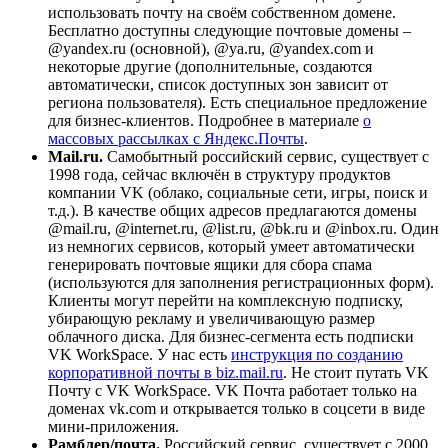
использовать почту на своём собственном домене.
Бесплатно доступны следующие почтовые домены –
@yandex.ru (основной), @ya.ru, @yandex.com и
некоторые другие (дополнительные, создаются
автоматически, список доступных зон зависит от
региона пользователя). Есть специальное предложение
для бизнес-клиентов. Подробнее в материале
о
массовых рассылках с Яндекс.Почты
.
Mail.ru.
Самобытный российский сервис, существует с
1998 года, сейчас включён в структуру продуктов
компании VK (облако, социальные сети, игры, поиск и
т.д.). В качестве общих адресов предлагаются домены
@mail.ru, @internet.ru, @list.ru, @bk.ru и @inbox.ru. Один
из немногих сервисов, который умеет автоматически
генерировать почтовые ящики для сбора спама
(используются для заполнения регистрационных форм).
Клиенты могут перейти на комплексную подписку,
убирающую рекламу и увеличивающую размер
облачного диска. Для бизнес-сегмента есть подписки
VK WorkSpace. У нас есть
инструкция по созданию
корпоративной почты в biz.mail.ru
. Не стоит путать VK
Почту с VK WorkSpace. VK Почта работает только на
доменах vk.com и открывается только в соцсети в виде
мини-приложения.
Рамблер/почта.
Российский сервис, существует с 2000