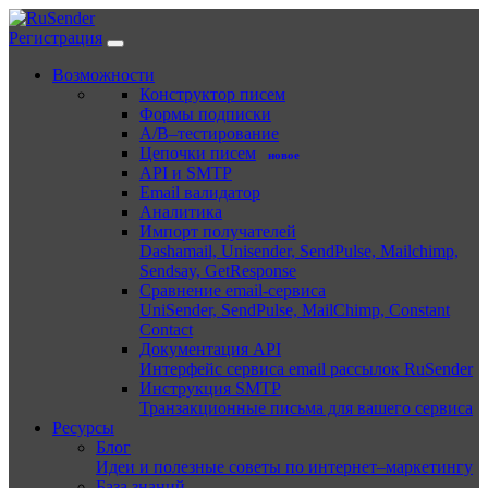
Регистрация
Возможности
Конструктор писем
Формы подписки
A/B–тестирование
Цепочки писем
новое
API и SMTP
Email валидатор
Аналитика
Импорт получателей
Dashamail, Unisender, SendPulse, Mailchimp,
Sendsay, GetResponse
Сравнение email-сервиса
UniSender, SendPulse, MailChimp, Constant
Contact
Документация API
Интерфейс сервиса email рассылок RuSender
Инструкция SMTP
Транзакционные письма для вашего сервиса
Ресурсы
Блог
Идеи и полезные советы по интернет–маркетингу
База знаний