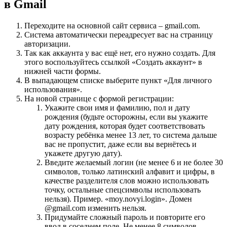
в Gmail
Переходите на основной сайт сервиса – gmail.com.
Система автоматически переадресует вас на страницу
авторизации.
Так как аккаунта у вас ещё нет, его нужно создать. Для
этого воспользуйтесь ссылкой «Создать аккаунт» в
нижней части формы.
В выпадающем списке выберите пункт «Для личного
использования».
На новой странице с формой регистрации:
Укажите свои имя и фамилию, пол и дату
рождения (будьте осторожны, если вы укажите
дату рождения, которая будет соответствовать
возрасту ребёнка менее 13 лет, то система дальше
вас не пропустит, даже если вы вернётесь и
укажете другую дату).
Введите желаемый логин (не менее 6 и не более 30
символов, только латинский алфавит и цифры, в
качестве разделителя слов можно использовать
точку, остальные спецсимволы использовать
нельзя). Пример. «moy.novyi.login». Домен
@gmail.com изменить нельзя.
Придумайте сложный пароль и повторите его
ввод в соседнем поле. Не менее 8 символов,