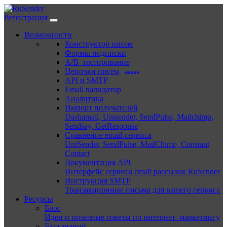
Регистрация
Возможности
Конструктор писем
Формы подписки
A/B–тестирование
Цепочки писем
новое
API и SMTP
Email валидатор
Аналитика
Импорт получателей
Dashamail, Unisender, SendPulse, Mailchimp,
Sendsay, GetResponse
Сравнение email-сервиса
UniSender, SendPulse, MailChimp, Constant
Contact
Документация API
Интерфейс сервиса email рассылок RuSender
Инструкция SMTP
Транзакционные письма для вашего сервиса
Ресурсы
Блог
Идеи и полезные советы по интернет–маркетингу
База знаний