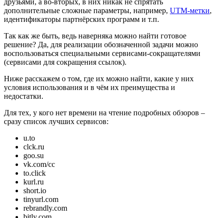
друзьями, а во-вторых, в них никак не спрятать
дополнительные сложные параметры, например,
UTM-метки
,
идентификаторы партнёрских программ и т.п.
Так как же быть, ведь наверняка можно найти готовое
решение? Да, для реализации обозначенной задачи можно
воспользоваться специальными сервисами-сокращателями
(сервисами для сокращения ссылок).
Ниже расскажем о том, где их можно найти, какие у них
условия использования и в чём их преимущества и
недостатки.
Для тех, у кого нет времени на чтение подробных обзоров –
сразу список лучших сервисов:
u.to
clck.ru
goo.su
vk.com/cc
to.click
kurl.ru
short.io
tinyurl.com
rebrandly.com
bitly.com