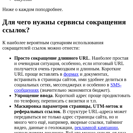
Ниже о каждом поподробнее.
Для чего нужны сервисы сокращения
ссылок?
К наиболее вероятным сценариям использования
сокращателей ссылок можно отнести:
Просто сокращение длинного URL
. Наиболее простая
и очевидная ситуация, особенно, если итоговый URL
получается очень громоздким и длинным. Короткие
URL проще вставлять в
формах
и документах,
встраивать в страницы сайтов, ими удобнее делиться в
социальных сетях, мессенджерах и особенно в
SMS-
сообщениях
(значительно экономится бюджет).
Упрощение ввода
. Короткий адрес проще продиктовать
по телефону, переписать с визитки и т.п.
Маскировка параметров страницы, UTM-меток и
реферальных ссылок
. В структуре URL-адреса может
передаваться не только адрес страницы сайта, но и
много чего ещё, например, якорные ссылки, тайминг
видео, данные о геолокации,
рекламной кампании
,
используемом лендинге. Всё это можно скрыть от глаз