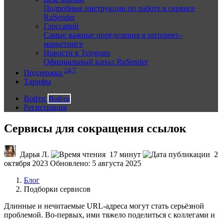
Подробные инструкции по работе в сервисе
RuSender
Глоссарий
Самые важные определения в интернет–
маркетинге
Новости в Telegram
Официальный канал RuSender
24/7
Поддержка
Тарифы
Войти
Войти
Регистрация
Сервисы для сокращения ссылок
Дарья Л.
17 минут
2
октября 2023
Обновлено: 5 августа 2025
Блог
Подборки сервисов
Длинные и нечитаемые URL-адреса могут стать серьёзной
проблемой. Во-первых, ими тяжело поделиться с коллегами и