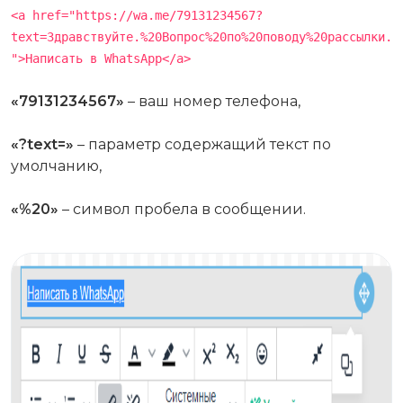
<a href="https://wa.me/79131234567?
text=Здравствуйте.%20Вопрос%20по%20поводу%20рассылки.
">Написать в WhatsApp</a>
«79131234567»
– ваш номер телефона,
«?text=»
– параметр содержащий текст по
умолчанию,
«%20»
– символ пробела в сообщении.