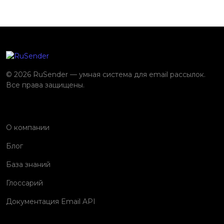
© 2026 RuSender — умная система для email рассылок.
Все права защищены.
О компании
Блог
База знаний
Глоссарий
Документация Email API