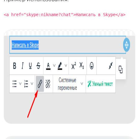
<a href="skype:nikname?chat">Написать в Skype</a>