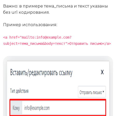
Важно: в примере тема_письма и текст указаны
без url кодирования.
Пример использования:
<a href="mailto:info@example.com?
subject=тема_письма&body=текст">Отправить письмо</a>