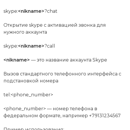
skype:
<nikname>
?chat
Открытие skype с активацией звонка для
нужного аккаунта
skype:
<nikname>
?call
<nikname>
— это название аккаунта Skype
Вызов стандартного телефонного интерфейса с
подстановкой номера
tel:<phone_number>
<phone_number> — номер телефона в
федеральном формате, например +79131234567
Пример использования: