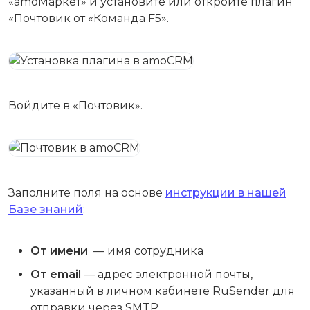
«amoМаркет» и установите или откройте плагин
«Почтовик от «Команда F5».
Войдите в «Почтовик».
Заполните поля на основе
инструкции в нашей
Базе знаний
:
От имени
— имя сотрудника
От email
— адрес электронной почты,
указанный в личном кабинете RuSender для
отправки через SMTP