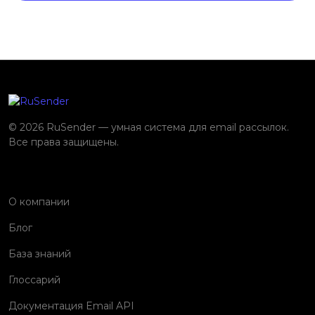
© 2026 RuSender — умная система для email рассылок.
Все права защищены.
О компании
Блог
База знаний
Глоссарий
Документация Email API