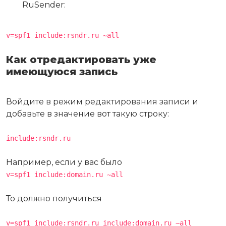
RuSender:
v=spf1 include:rsndr.ru ~all
Как отредактировать уже
имеющуюся запись
Войдите в режим редактирования записи и
добавьте в значение вот такую строку:
include:rsndr.ru
Например, если у вас было
v=spf1 include:domain.ru ~all
То должно получиться
v=spf1 include:rsndr.ru include:domain.ru ~all