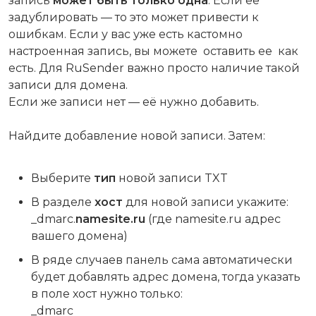
запись
может быть только одна
. Если ее
задублировать — то это может привести к
ошибкам. Если у вас уже есть кастомно
настроенная запись, вы можете оставить ее как
есть. Для RuSender важно просто наличие такой
записи для домена.
Если же записи нет — её нужно добавить.
Найдите добавление новой записи. Затем:
Выберите
тип
новой записи TXT
В разделе
хост
для новой записи укажите:
_dmarc.
namesite.ru
(где namesite.ru адрес
вашего домена)
В ряде случаев панель сама автоматически
будет добавлять адрес домена, тогда указать
в поле хост нужно только:
_dmarc